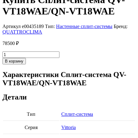
VT18WAE/QN-VT18WAE
Артикул
e00435189
Тип:
Настенные сплит-системы
Бренд:
QUATTROCLIMA
78500
₽
Количество
товара
В корзину
Сплит-
система
Характеристики Сплит-система QV-
QV-
VT18WAE/QN-VT18WAE
VT18WAE/QN-
VT18WAE
Детали
Тип
Сплит-система
Серия
Vittoria