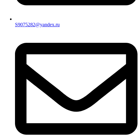
S9075282@yandex.ru