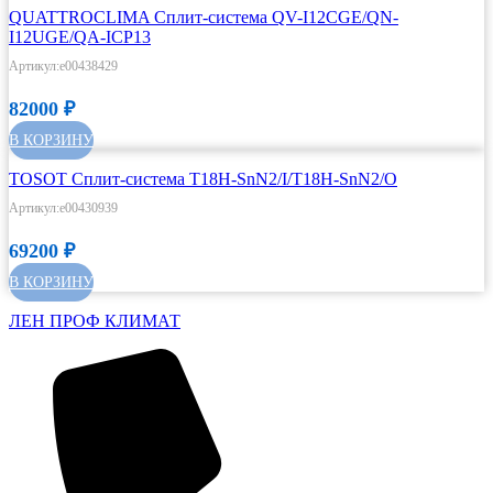
QUATTROCLIMA Сплит-система QV-I12CGE/QN-
I12UGE/QA-ICP13
Артикул:e00438429
82000
₽
В КОРЗИНУ
TOSOT Сплит-система T18H-SnN2/I/T18H-SnN2/O
Артикул:e00430939
69200
₽
В КОРЗИНУ
ЛЕН ПРОФ КЛИМАТ