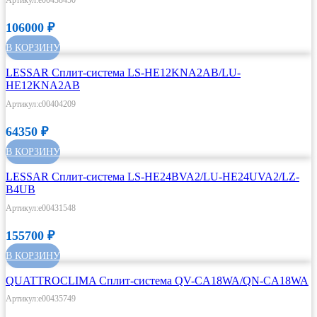
106000
₽
В КОРЗИНУ
LESSAR Сплит-система LS-HE12KNA2AB/LU-
HE12KNA2AB
Артикул:c00404209
64350
₽
В КОРЗИНУ
LESSAR Сплит-система LS-HE24BVA2/LU-HE24UVA2/LZ-
B4UB
Артикул:e00431548
155700
₽
В КОРЗИНУ
QUATTROCLIMA Сплит-система QV-CA18WA/QN-CA18WA
Артикул:e00435749