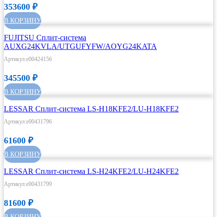
353600
₽
В КОРЗИНУ
FUJITSU Сплит-система
AUXG24KVLA/UTGUFYFW/AOYG24KATA
Артикул:e00424156
345500
₽
В КОРЗИНУ
LESSAR Сплит-система LS-H18KFE2/LU-H18KFE2
Артикул:e00431796
61600
₽
В КОРЗИНУ
LESSAR Сплит-система LS-H24KFE2/LU-H24KFE2
Артикул:e00431799
81600
₽
В КОРЗИНУ