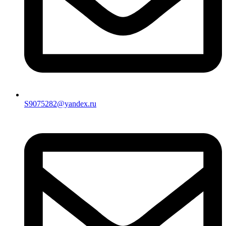
S9075282@yandex.ru