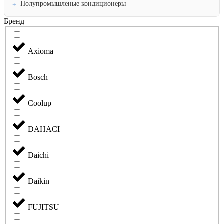
Полупромышленые кондиционеры
Бренд
Axioma
Bosch
Coolup
DAHACI
Daichi
Daikin
FUJITSU