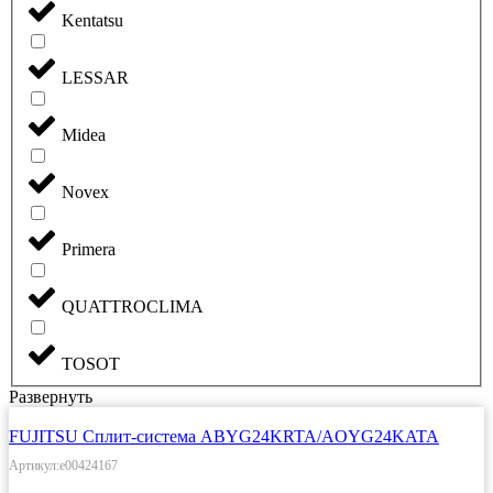
Kentatsu
LESSAR
Midea
Novex
Primera
QUATTROCLIMA
TOSOT
Развернуть
FUJITSU Сплит-система ABYG24KRTA/AOYG24KATA
Артикул:e00424167