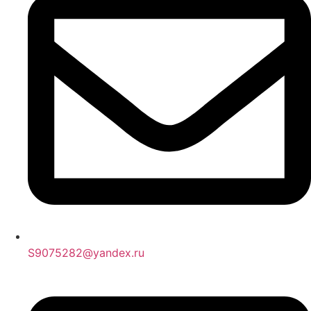
S9075282@yandex.ru