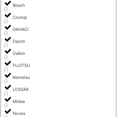
Bosch
Coolup
DAHACI
Daichi
Daikin
FUJITSU
Kentatsu
LESSAR
Midea
Novex