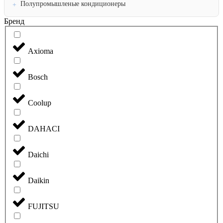
Полупромышленые кондиционеры
Бренд
Axioma
Bosch
Coolup
DAHACI
Daichi
Daikin
FUJITSU