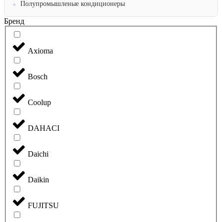
Полупромышленые кондиционеры
Бренд
Axioma
Bosch
Coolup
DAHACI
Daichi
Daikin
FUJITSU