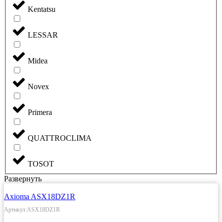
Kentatsu
LESSAR
Midea
Novex
Primera
QUATTROCLIMA
TOSOT
Развернуть
Axioma ASX18DZ1R
Артикул:ASX18DZ1R