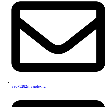
S9075282@yandex.ru