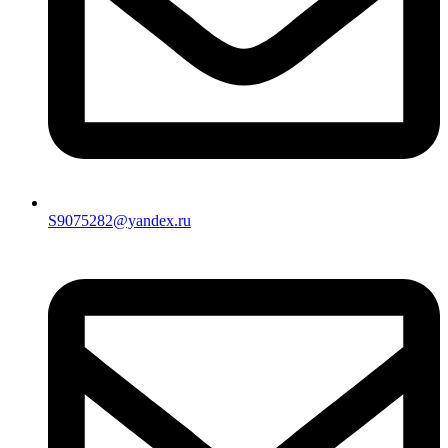
S9075282@yandex.ru