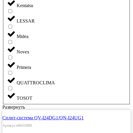
Kentatsu
LESSAR
Midea
Novex
Primera
QUATTROCLIMA
TOSOT
Развернуть
Сплит-система QV-I24DG1/QN-I24UG1
Артикул:e00433808