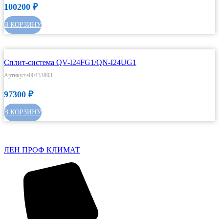
100200
₽
В КОРЗИНУ
Сплит-система QV-I24FG1/QN-I24UG1
Артикул:e00433803
97300
₽
В КОРЗИНУ
ЛЕН ПРОФ КЛИМАТ