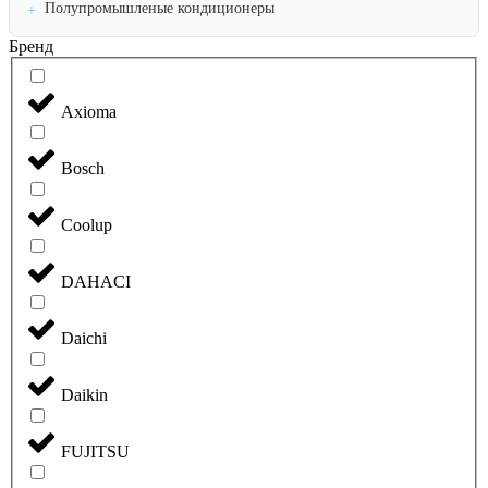
Полупромышленые кондиционеры
Бренд
Axioma
Bosch
Coolup
DAHACI
Daichi
Daikin
FUJITSU