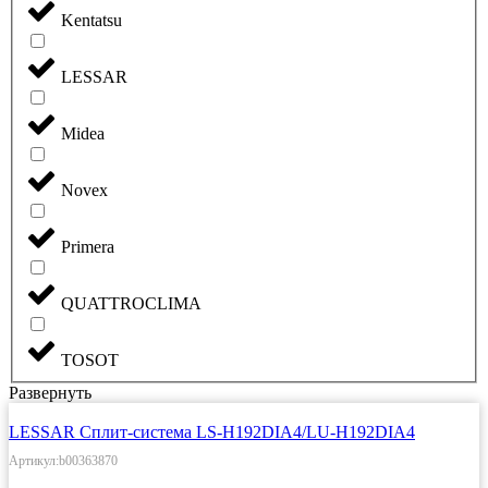
Kentatsu
LESSAR
Midea
Novex
Primera
QUATTROCLIMA
TOSOT
Развернуть
LESSAR Сплит-система LS-H192DIA4/LU-H192DIA4
Артикул:b00363870