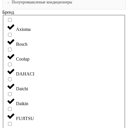
Полупромышленые кондиционеры
Бренд
Axioma
Bosch
Coolup
DAHACI
Daichi
Daikin
FUJITSU