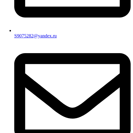
S9075282@yandex.ru