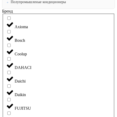
Полупромышленые кондиционеры
Бренд
Axioma
Bosch
Coolup
DAHACI
Daichi
Daikin
FUJITSU