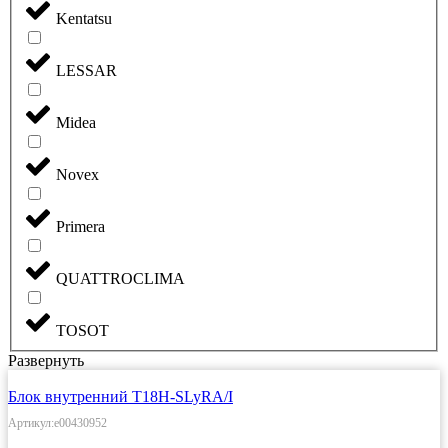
Kentatsu
LESSAR
Midea
Novex
Primera
QUATTROCLIMA
TOSOT
Развернуть
Блок внутренний T18H-SLyRA/I
Артикул:e00430952