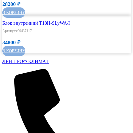
28200
₽
В КОРЗИНУ
Блок внутренний T18H-SLyWA/I
Артикул:e00437117
34800
₽
В КОРЗИНУ
ЛЕН ПРОФ КЛИМАТ