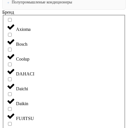
Полупромышленые кондиционеры
Бренд
Axioma
Bosch
Coolup
DAHACI
Daichi
Daikin
FUJITSU