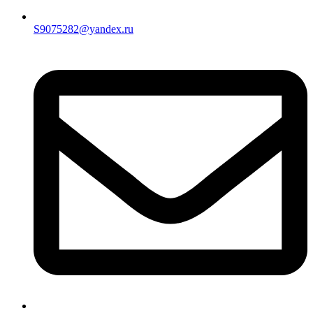
S9075282@yandex.ru