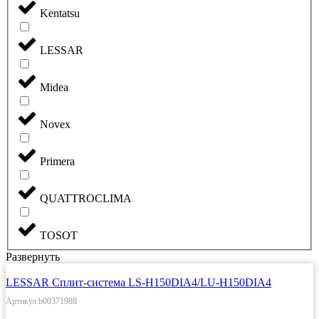
Kentatsu
LESSAR
Midea
Novex
Primera
QUATTROCLIMA
TOSOT
Развернуть
LESSAR Сплит-система LS-H150DIA4/LU-H150DIA4
Артикул:b00371988