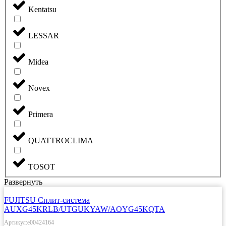
Kentatsu
LESSAR
Midea
Novex
Primera
QUATTROCLIMA
TOSOT
Развернуть
FUJITSU Сплит-система
AUXG45KRLB/UTGUKYAW/AOYG45KQTA
Артикул:e00424164