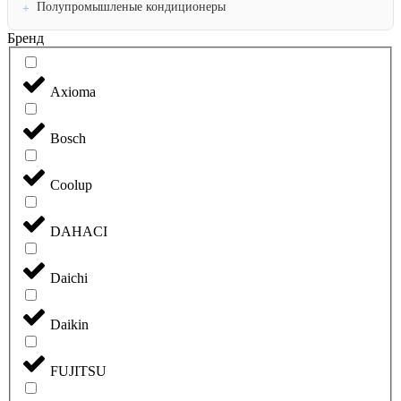
Полупромышленые кондиционеры
Бренд
Axioma
Bosch
Coolup
DAHACI
Daichi
Daikin
FUJITSU