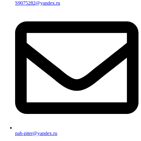
S9075282@yandex.ru
pab-piter@yandex.ru