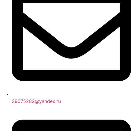
S9075282@yandex.ru