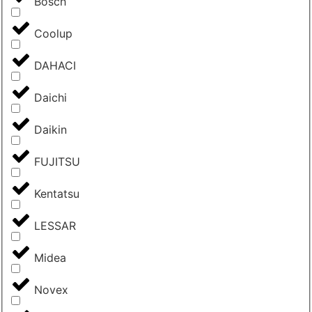
Bosch
Coolup
DAHACI
Daichi
Daikin
FUJITSU
Kentatsu
LESSAR
Midea
Novex