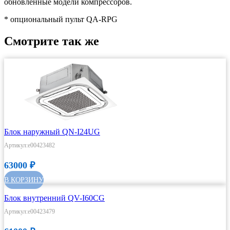
обновленные модели компрессоров.
* опциональный пульт QA-RPG
Смотрите так же
Блок наружный QN-I24UG
Артикул:e00423482
63000
₽
В КОРЗИНУ
Блок внутренний QV-I60CG
Артикул:e00423479