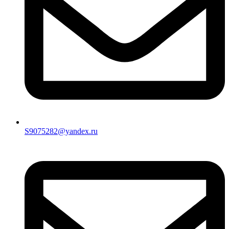
S9075282@yandex.ru