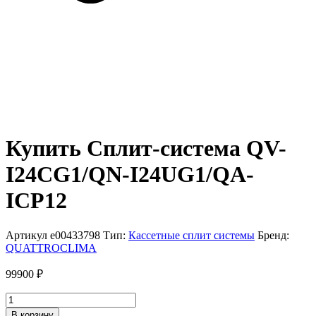
Купить Сплит-система QV-
I24CG1/QN-I24UG1/QA-
ICP12
Артикул
e00433798
Тип:
Кассетные сплит системы
Бренд:
QUATTROCLIMA
99900
₽
Количество
товара
В корзину