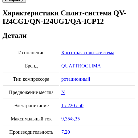
Сплит-
система
Характеристики Сплит-система QV-
QV-
I24CG1/QN-I24UG1/QA-ICP12
I24CG1/QN-
I24UG1/QA-
ICP12
Детали
Исполнение
Кассетная сплит-система
Бренд
QUATTROCLIMA
Тип компрессора
ротационный
Предложение месяца
N
Электропитание
1 / 220 / 50
Максимальный ток
9,35/8,35
Производительность
7,20