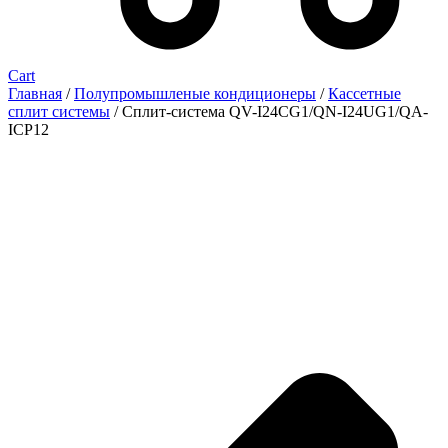
Cart
Главная
/
Полупромышленые кондиционеры
/
Кассетные
сплит системы
/ Сплит-система QV-I24CG1/QN-I24UG1/QA-
ICP12