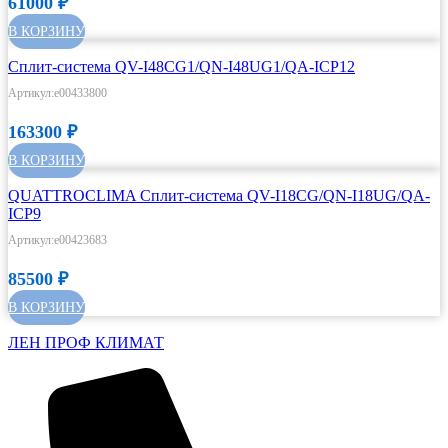
61000
₽
В КОРЗИНУ
Сплит-система QV-I48CG1/QN-I48UG1/QA-ICP12
Артикул:e00433800
163300
₽
В КОРЗИНУ
QUATTROCLIMA Сплит-система QV-I18CG/QN-I18UG/QA-
ICP9
Артикул:e00423683
85500
₽
В КОРЗИНУ
ЛЕН ПРОФ КЛИМАТ