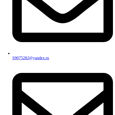
S9075282@yandex.ru