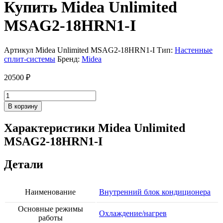
Купить Midea Unlimited
MSAG2-18HRN1-I
Артикул
Midea Unlimited MSAG2-18HRN1-I
Тип:
Настенные
сплит-системы
Бренд:
Midea
20500
₽
Количество
товара
В корзину
Midea
Unlimited
Характеристики Midea Unlimited
MSAG2-
MSAG2-18HRN1-I
18HRN1-
I
Детали
Наименование
Внутренний блок кондиционера
Основные режимы
Охлаждение/нагрев
работы