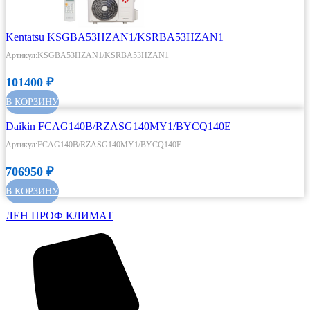
Kentatsu KSGBA53HZAN1/KSRBA53HZAN1
Артикул:KSGBA53HZAN1/KSRBA53HZAN1
101400
₽
В КОРЗИНУ
Daikin FCAG140B/RZASG140MY1/BYCQ140E
Артикул:FCAG140B/RZASG140MY1/BYCQ140E
706950
₽
В КОРЗИНУ
ЛЕН ПРОФ КЛИМАТ