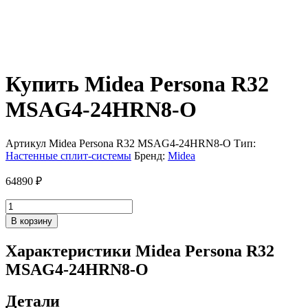
Купить Midea Persona R32
MSAG4-24HRN8-O
Артикул
Midea Persona R32 MSAG4-24HRN8-O
Тип:
Настенные сплит-системы
Бренд:
Midea
64890
₽
Количество
товара
В корзину
Midea
Persona
Характеристики Midea Persona R32
R32
MSAG4-24HRN8-O
MSAG4-
24HRN8-
O
Детали