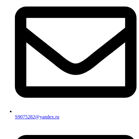
S9075282@yandex.ru