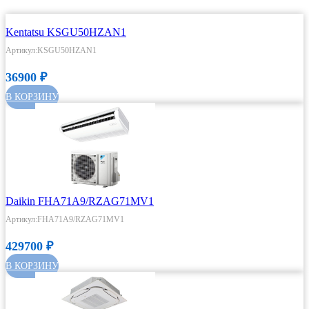
Kentatsu KSGU50HZAN1
Артикул:KSGU50HZAN1
36900
₽
В КОРЗИНУ
Daikin FHA71A9/RZAG71MV1
Артикул:FHA71A9/RZAG71MV1
429700
₽
В КОРЗИНУ