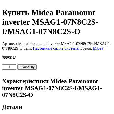
Купить Midea Paramount
inverter MSAG1-07N8C2S-
I/MSAG1-07N8C2S-O
Артикул
Midea Paramount inverter MSAG1-07N8C2S-I/MSAG1-
07N8C2S-O
Тип:
Настенные сплит-системы
Бренд:
Midea
38890
₽
Количество
В корзину
товара
Midea
Paramount
Характеристики Midea Paramount
inverter
inverter MSAG1-07N8C2S-I/MSAG1-
MSAG1-
07N8C2S-
07N8C2S-O
I/MSAG1-
07N8C2S-
Детали
O