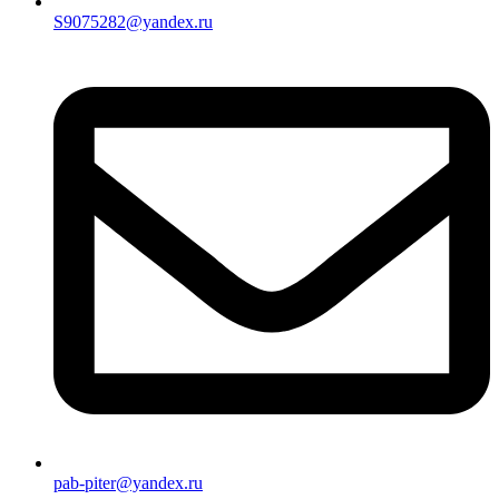
S9075282@yandex.ru
pab-piter@yandex.ru