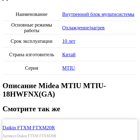
Наименование
Внутренний блок мультисистемы
Основные режимы
Охлаждение/нагрев
работы
Срок эксплуатации
10 лет
Страна изготовитель
Китай
Серия
MTIU
Описание Midea MTIU MTIU-
18HWFNX(GA)
Смотрите так же
Daikin FTXM FTXM20R
Артикул:Daikin FTXM FTXM20R