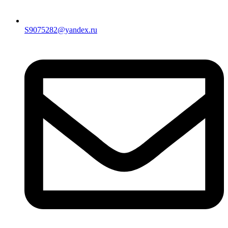
S9075282@yandex.ru