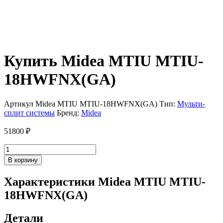
Купить Midea MTIU MTIU-
18HWFNX(GA)
Артикул
Midea MTIU MTIU-18HWFNX(GA)
Тип:
Мульти-
сплит системы
Бренд:
Midea
51800
₽
Количество
товара
В корзину
Midea
MTIU
Характеристики Midea MTIU MTIU-
MTIU-
18HWFNX(GA)
18HWFNX(GA)
Детали