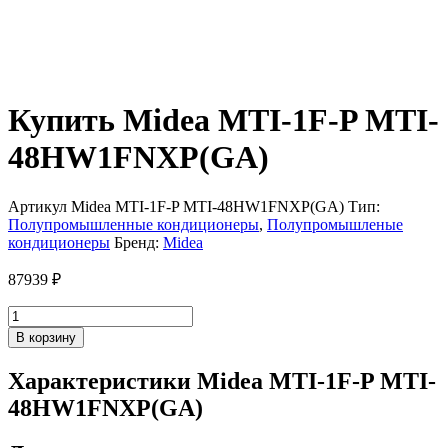
Купить Midea MTI-1F-P MTI-
48HW1FNXP(GA)
Артикул
Midea MTI-1F-P MTI-48HW1FNXP(GA)
Тип:
Полупромышленные кондиционеры
,
Полупромышленые
кондиционеры
Бренд:
Midea
87939
₽
Количество
товара
В корзину
Midea
MTI-
Характеристики Midea MTI-1F-P MTI-
1F-
48HW1FNXP(GA)
P
MTI-
48HW1FNXP(GA)