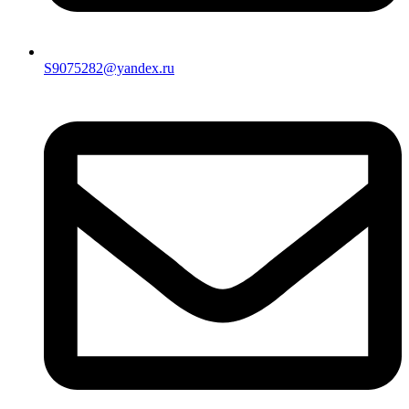
S9075282@yandex.ru