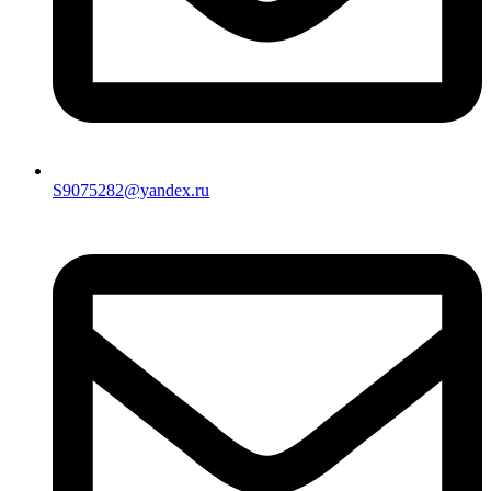
S9075282@yandex.ru