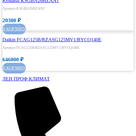
Kentatsu KSGBA26HZAN1
Артикул:KSGBA26HZAN1
20300
₽
В КОРЗИНУ
Daikin FCAG125B/RZASG125MV1/BYCQ140E
Артикул:FCAG125B/RZASG125MV1/BYCQ140E
646000
₽
В КОРЗИНУ
ЛЕН ПРОФ КЛИМАТ