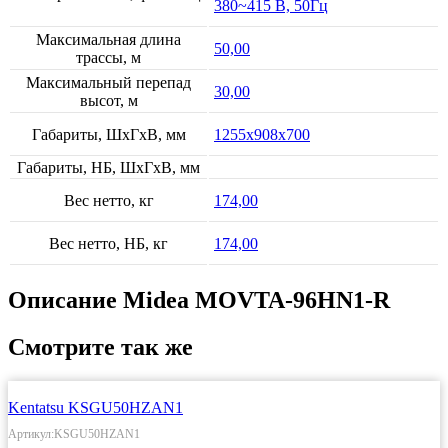
380~415 В, 50Гц
Максимальная длина
50,00
трассы, м
Максимальный перепад
30,00
высот, м
Габариты, ШхГхВ, мм
1255х908х700
Габариты, НБ, ШхГхВ, мм
Вес нетто, кг
174,00
Вес нетто, НБ, кг
174,00
Описание Midea MOVTA-96HN1-R
Смотрите так же
Kentatsu KSGU50HZAN1
Артикул:KSGU50HZAN1