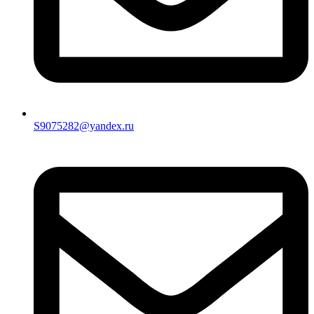
S9075282@yandex.ru