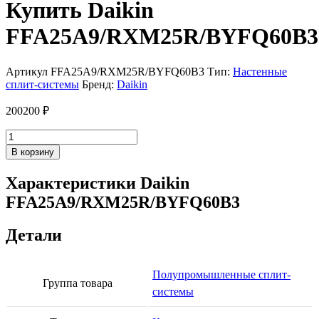
Купить Daikin
FFA25A9/RXM25R/BYFQ60B3
Артикул
FFA25A9/RXM25R/BYFQ60B3
Тип:
Настенные
сплит-системы
Бренд:
Daikin
200200
₽
Количество
товара
В корзину
Daikin
FFA25A9/RXM25R/BYFQ60B3
Характеристики Daikin
FFA25A9/RXM25R/BYFQ60B3
Детали
Полупромышленные сплит-
Группа товара
системы