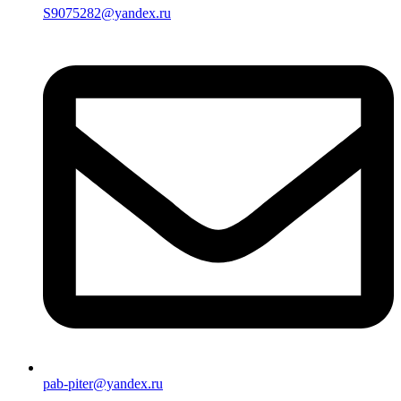
S9075282@yandex.ru
pab-piter@yandex.ru