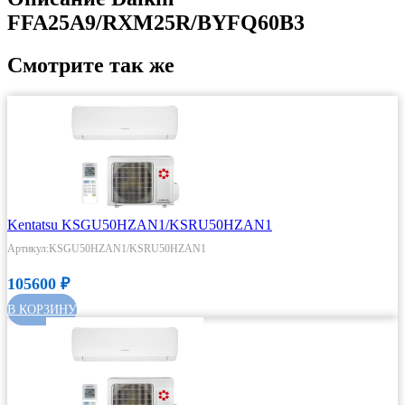
FFA25A9/RXM25R/BYFQ60B3
Смотрите так же
Kentatsu KSGU50HZAN1/KSRU50HZAN1
Артикул:KSGU50HZAN1/KSRU50HZAN1
105600
₽
В КОРЗИНУ