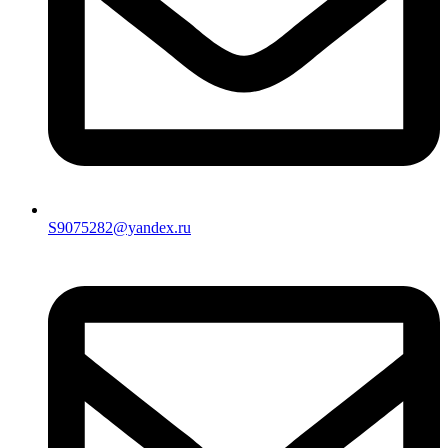
S9075282@yandex.ru