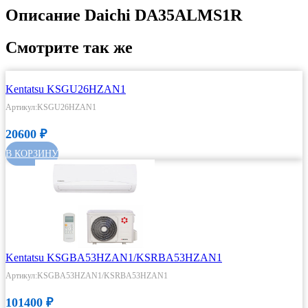
Описание Daichi DA35ALMS1R
Смотрите так же
Kentatsu KSGU26HZAN1
Артикул:KSGU26HZAN1
20600
₽
В КОРЗИНУ
Kentatsu KSGBA53HZAN1/KSRBA53HZAN1
Артикул:KSGBA53HZAN1/KSRBA53HZAN1
101400
₽