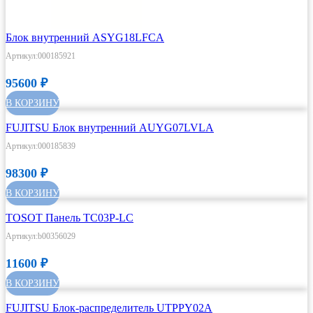
Блок внутренний ASYG18LFCA
Артикул:000185921
95600
₽
В КОРЗИНУ
FUJITSU Блок внутренний AUYG07LVLA
Артикул:000185839
98300
₽
В КОРЗИНУ
TOSOT Панель TC03P-LC
Артикул:b00356029
11600
₽
В КОРЗИНУ
FUJITSU Блок-распределитель UTPPY02A