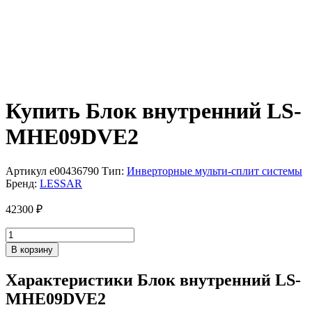
Купить Блок внутренний LS-
MHE09DVE2
Артикул
e00436790
Тип:
Инверторные мульти-сплит системы
Бренд:
LESSAR
42300
₽
Количество
товара
В корзину
Блок
внутренний
Характеристики Блок внутренний LS-
LS-
MHE09DVE2
MHE09DVE2