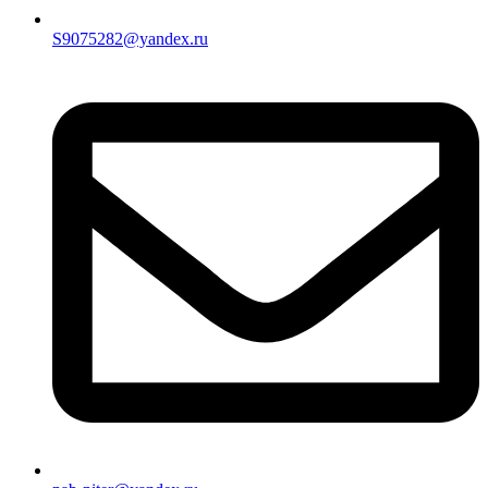
S9075282@yandex.ru