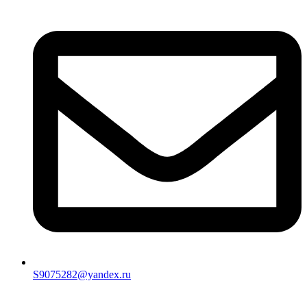
S9075282@yandex.ru