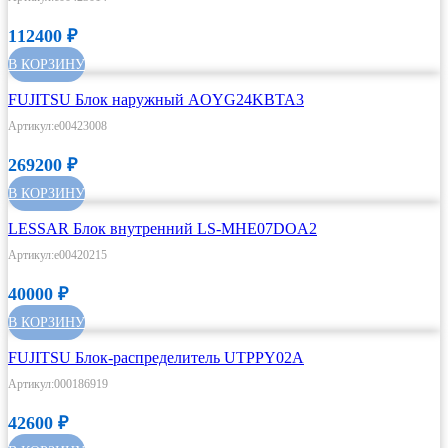
112400
₽
В КОРЗИНУ
FUJITSU Блок наружный AOYG24KBTA3
Артикул:e00423008
269200
₽
В КОРЗИНУ
LESSAR Блок внутренний LS-MHE07DOA2
Артикул:e00420215
40000
₽
В КОРЗИНУ
FUJITSU Блок-распределитель UTPPY02A
Артикул:000186919
42600
₽