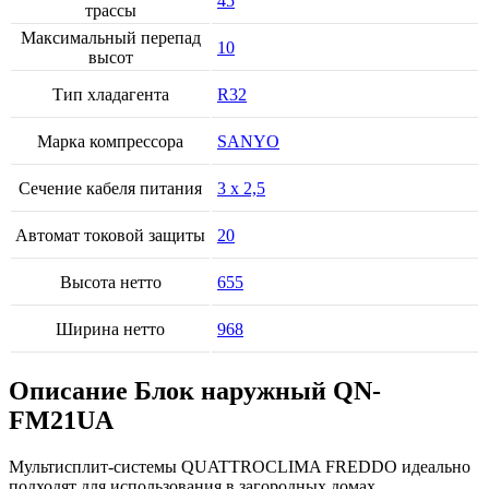
45
трассы
Максимальный перепад
10
высот
Тип хладагента
R32
Марка компрессора
SANYO
Сечение кабеля питания
3 х 2,5
Автомат токовой защиты
20
Высота нетто
655
Ширина нетто
968
Описание Блок наружный QN-
FM21UA
Мультисплит-системы QUATTROCLIMA FREDDO идеально
подходят для использования в загородных домах,