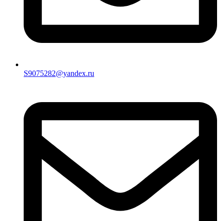
S9075282@yandex.ru