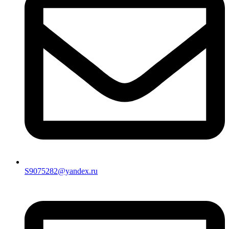
S9075282@yandex.ru