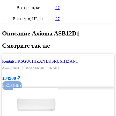
Вес нетто, кг
27
Вес нетто, НБ, кг
27
Описание Axioma ASB12D1
Смотрите так же
Kentatsu KSGU61HZAN1/KSRU61HZAN1
Артикул:KSGU61HZAN1/KSRU61HZAN1
134900
₽
В КОРЗИНУ