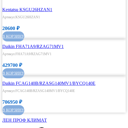
Kentatsu KSGU26HZAN1
Артикул:KSGU26HZAN1
20600
₽
В КОРЗИНУ
Daikin FHA71A9/RZAG71MV1
Артикул:FHA71A9/RZAG71MV1
429700
₽
В КОРЗИНУ
Daikin FCAG140B/RZASG140MV1/BYCQ140E
Артикул:FCAG140B/RZASG140MV1/BYCQ140E
706950
₽
В КОРЗИНУ
ЛЕН ПРОФ КЛИМАТ