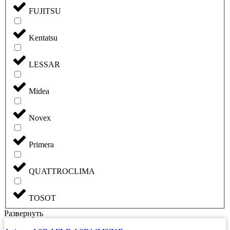
FUJITSU
Kentatsu
LESSAR
Midea
Novex
Primera
QUATTROCLIMA
TOSOT
Развернуть