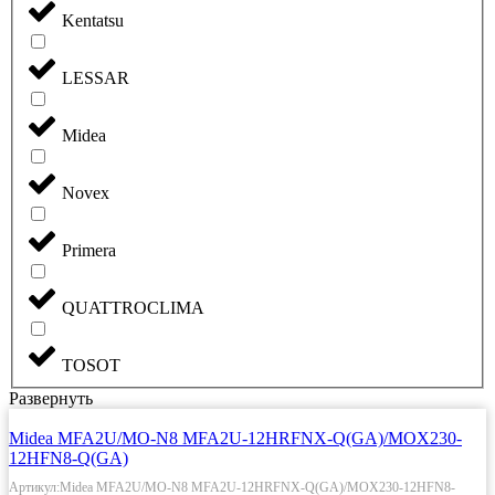
Kentatsu
LESSAR
Midea
Novex
Primera
QUATTROCLIMA
TOSOT
Развернуть
Midea MFA2U/MO-N8 MFA2U-12HRFNX-Q(GA)/MOX230-
12HFN8-Q(GA)
Артикул:Midea MFA2U/MO-N8 MFA2U-12HRFNX-Q(GA)/MOX230-12HFN8-