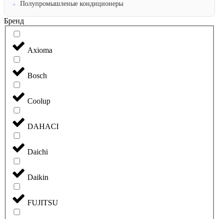
Полупромышленые кондиционеры
Бренд
Axioma
Bosch
Coolup
DAHACI
Daichi
Daikin
FUJITSU