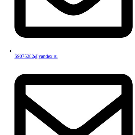
S9075282@yandex.ru