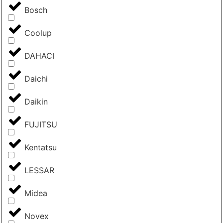
Bosch
Coolup
DAHACI
Daichi
Daikin
FUJITSU
Kentatsu
LESSAR
Midea
Novex