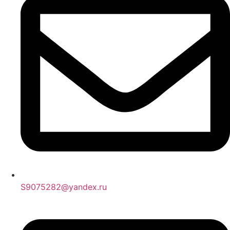
S9075282@yandex.ru