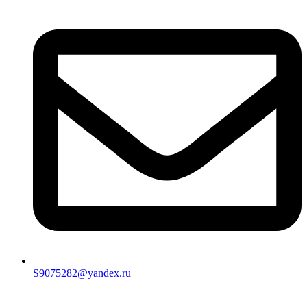
S9075282@yandex.ru