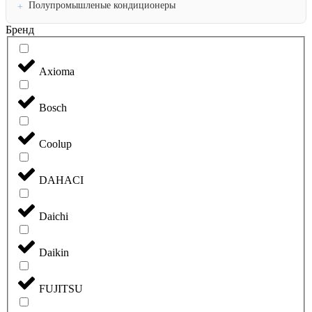
Полупромышленые кондиционеры
Бренд
Axioma
Bosch
Coolup
DAHACI
Daichi
Daikin
FUJITSU