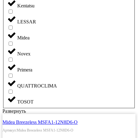
Kentatsu
LESSAR
Midea
Novex
Primera
QUATTROCLIMA
TOSOT
Развернуть
Midea Breezeless MSFA1-12N8D6-O
Артикул:Midea Breezeless MSFA1-12N8D6-O