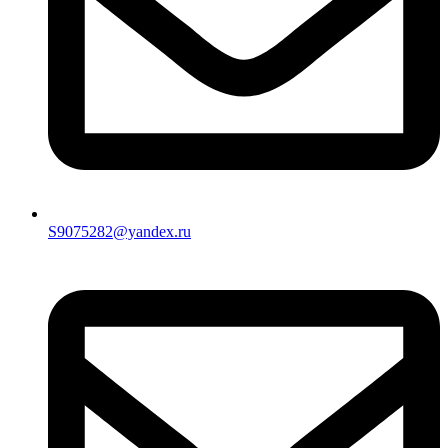
S9075282@yandex.ru