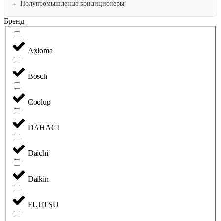
Полупромышленые кондиционеры
Бренд
Axioma
Bosch
Coolup
DAHACI
Daichi
Daikin
FUJITSU